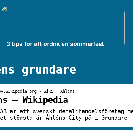
3 tips för att ordna en sommarfest
éns grundare
sv.wikipedia.org › wiki › Åhléns
ns – Wikipedia
AB är ett svenskt detaljhandelsföretag m
et största är Åhléns City på … Grundare,