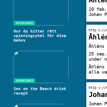
Åhlé
10 feb.
Johan P
10/10/2022
http s://
Hur du hittar rätt
Åhlé
spinningcykel för dina
behov
Åhléns 
25 sep.
under n
Åhléns 
alla va
26/09/2022
http s://
Sex on the Beach drink
Joha
recept
Johan P