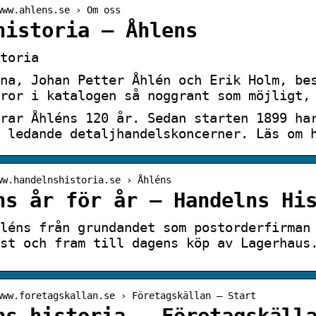
www.ahlens.se › Om oss
historia – Åhlens
toria
na, Johan Petter Åhlén och Erik Holm, be
ror i katalogen så noggrant som möjligt,
rar Åhléns 120 år. Sedan starten 1899 ha
 ledande detaljhandelskoncerner. Läs om 
ww.handelnshistoria.se › Åhléns
ns år för år – Handelns Hi
léns från grundandet som postorderfirman
st och fram till dagens köp av Lagerhaus
www.foretagskallan.se › Företagskällan – Start