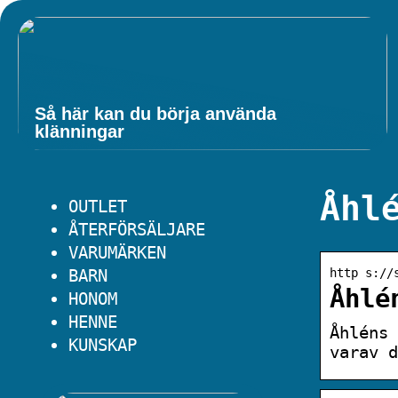
Så här kan du börja använda
klänningar
Åhl
OUTLET
ÅTERFÖRSÄLJARE
VARUMÄRKEN
http s://
BARN
Åhlé
HONOM
HENNE
Åhléns 
KUNSKAP
varav d