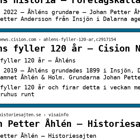
ns historia – Företagskäll
 2022 — Åhléns grundare – Johan Petter Å
etter Andersson från Insjön i Dalarna ag
news.cision.com › ahlens-fyller-120-ar,c2917154
ns fyller 120 år – Cision 
fyller 120 år – Åhléns
 2019 — Åhléns grundades 1899 i Insjön, 
amnet Åhlén & Holm. Grundarna Johan Pett
fyller 120 år och firar detta i veckan m
ruhus runt
historiesajten.se › visainfo
n Petter Åhlén – Histories
etter Åhlén – Historiesajten