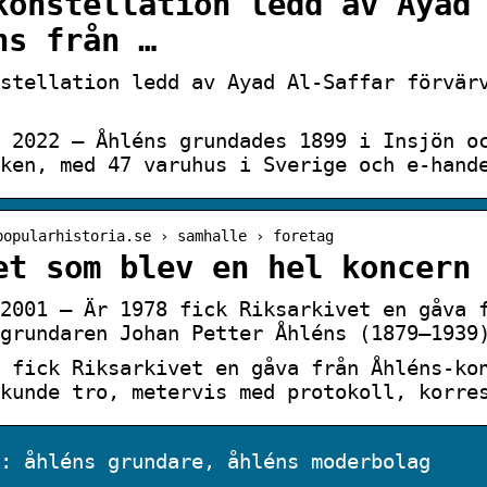
konstellation ledd av Ayad
ns från …
stellation ledd av Ayad Al-Saffar förvär
 2022 — Åhléns grundades 1899 i Insjön o
ken, med 47 varuhus i Sverige och e-hand
popularhistoria.se › samhalle › foretag
et som blev en hel koncern
2001 — Är 1978 fick Riksarkivet en gåva 
grundaren Johan Petter Åhléns (1879–1939
 fick Riksarkivet en gåva från Åhléns-ko
kunde tro, metervis med protokoll, korre
: åhléns grundare, åhléns moderbolag