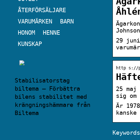
Ägar
ÅTERFÖRSÄLJARE
Åhlé
VARUMÄRKEN
BARN
Ägarkon
Johnson
HONOM
HENNE
29 juni
KUNSKAP
varumär
http s://
Häft
Stabilisatorstag
biltema – Förbättra
25 maj 
sig om 
bilens stabilitet med
krängningshämmare från
Är 1978
kanske 
Biltema
Keywords