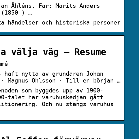
jan Åhléns. Far: Marits Anders
 (1850-) …
ka händelser och historiska personer
ga välja väg – Resume
umé
s haft nytta av grundaren Johan
 · Magnus Ohlsson · Till en början …
enoden som byggdes upp av 1900-
00-talet har varuhuskedjan gått
sitionering. Och nu stängs varuhus