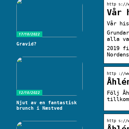
http s://
Vår 
Vår his
Grundar
17/10/2022
alla va
Gravid?
2019 fi
Nordens
http ://w
Åhlé
Följ Åh
12/10/2022
tillkom
Njut av en fantastisk
brunch i Næstved
http s://