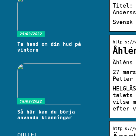
Titel: 
Anderss
Svensk 
25/09/2022
http s://
Ta hand om din hud på
Åhlé
vintern
Åhléns 
27 mars
Petter 
HELGLÄS
talets 
vilse m
18/09/2022
efter v
Så här kan du börja
använda klänningar
http s://
OUTLET