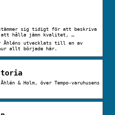
stämmer sig tidigt för att beskriva
 att hålla jämn kvalitet, …
r Åhléns utvecklats till en av
hur allt började här.
storia
 Åhlén & Holm, över Tempo-varuhusens
.