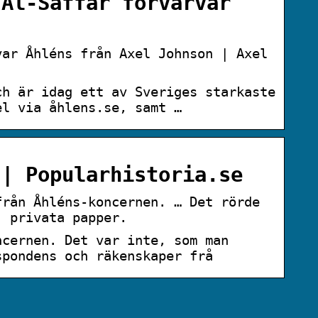
 Al-Saffar förvärvar
var Åhléns från Axel Johnson | Axel
ch är idag ett av Sveriges starkaste
el via åhlens.se, samt …
 | Popularhistoria.se
från Åhléns-koncernen. … Det rörde
) privata papper.
ncernen. Det var inte, som man
spondens och räkenskaper frå