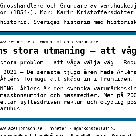
Grosshandlare och Grundare av varuhusked
on (1854-). Mor: Karin Kristoffersdotter
historia. Sveriges historia med historis
www.resume.se › kommunikation › varumarke
ns stora utmaning – att vå
stora problem – att våga välja väg – Res
 2021 — De senaste tjugo åren hade Åhlén
Åhléns förmåga att skåda in i framtiden.
NING. Åhléns är den svenska varumärkeskl
masskonsumtion och massmedier. Men på 20
ellan syftesdriven reklam och otydlig po
aruhus.
www.axeljohnson.se › nyheter › agarkonstellatio…