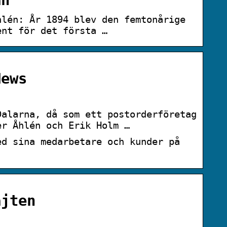
an
hlén: År 1894 blev den femtonårige
ent för det första …
News
Dalarna, då som ett postorderföretag
er Åhlén och Erik Holm …
ed sina medarbetare och kunder på
ajten