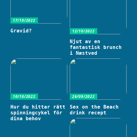
17/10/2022
Gravid?
12/10/2022
Njut av en
fantastisk brunch
i Næstved
10/10/2022
26/09/2022
Hur du hittar rätt
Sex on the Beach
spinningcykel för
drink recept
dina behov