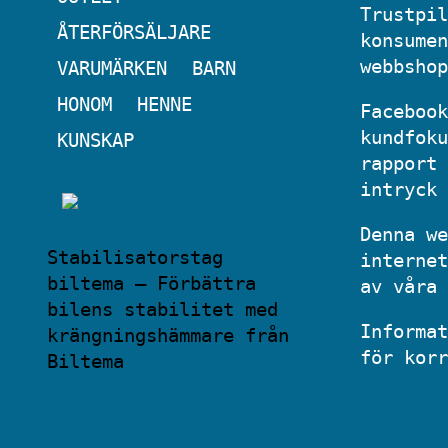
Trustpil
ÅTERFÖRSÄLJARE
konsumen
webbshop
VARUMÄRKEN
BARN
HONOM
HENNE
Facebook
kundfoku
KUNSKAP
rapport 
intryck 
Denna we
Stabilisatorstag
internet
biltema – Förbättra
av våra 
bilens stabilitet med
Informat
krängningshämmare från
för korr
Biltema