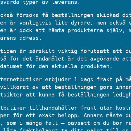
svärda typen av leverans.
ckså försöka få beställningen skickad di
en är vanligtvis lite dyrare, men också 
en är dock att hämta produkterna själv, 
arens adress.
tiden är särskilt viktig förutsatt att d
så för det ändamålet är det avgörande at
datumet för den aktuella produkten.
ternetbutiker erbjuder 1 dags frakt på m
villkorat av att beställningen görs inna
tsikter att kunna få beställningen ledig
tbutiker tillhandahåller frakt utan kost
per för ett exakt belopp. Annars måste d
, som i många fall – oavsett om du bor n
 låta fraktbolaget ta ditt paket till en