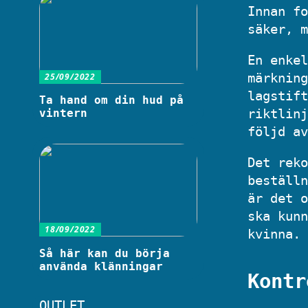
Innan fo
säker, m
En enkel
märkning
25/09/2022
lagstift
Ta hand om din hud på
riktlinj
vintern
följd av
Det reko
beställn
är det o
ska kunn
18/09/2022
kvinna.
Så här kan du börja
använda klänningar
Kontr
OUTLET