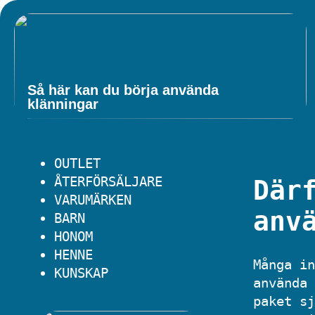
Så här kan du börja använda
klänningar
OUTLET
ÅTERFÖRSÄLJARE
Där
VARUMÄRKEN
anv
BARN
HONOM
HENNE
Många in
KUNSKAP
använda 
paket sj