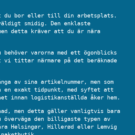
t du bor eller till din arbetsplats.
väldigt smidig. Den enklaste
men detta kräver att du är nära
u behöver varorna med ett ögonblicks
t vi tittar närmare på det beräknade
ånga av sina artikelnummer, men som
n en exakt tidpunkt, med syftet att
het innan logistikanställda åker hem.
nad, men detta gäller vanligtvis bara
u överväga den billigaste typen av
ära Helsingør, Hillerød eller Lemvig
 paketbutik.