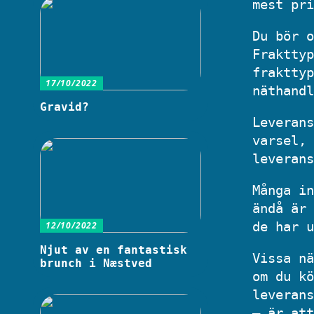
mest pri
Du bör o
Frakttyp
frakttyp
17/10/2022
näthandl
Gravid?
Leverans
varsel, 
leverans
Många in
ändå är 
de har u
12/10/2022
Njut av en fantastisk
Vissa nä
brunch i Næstved
om du kö
leverans
– är att