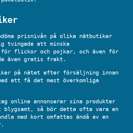
iker
edöma prisnivån på olika nätbutiker
ig tvingade att minska
 för flickor och pojkar, och även för
de även gratis frakt.
iker på nätet efter försäljning innan
med att få det mest överkomliga
tag online annonserar sina produkter
t blygsamt, så bör detta ofta vara en
andla med kort omfattas ändå av en
r.