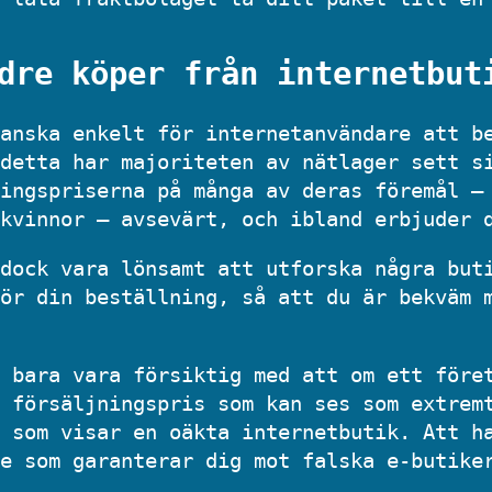
dre köper från internetbut
anska enkelt för internetanvändare att b
detta har majoriteten av nätlager sett s
ingspriserna på många av deras föremål –
kvinnor – avsevärt, och ibland erbjuder 
dock vara lönsamt att utforska några but
ör din beställning, så att du är bekväm 
 bara vara försiktig med att om ett före
 försäljningspris som kan ses som extrem
 som visar en oäkta internetbutik. Att h
e som garanterar dig mot falska e-butike