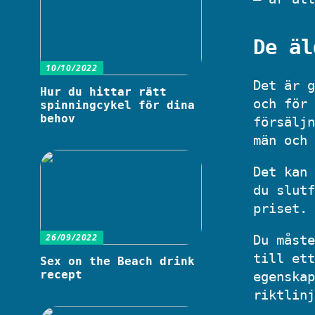
De äl
10/10/2022
Det är g
Hur du hittar rätt
och för 
spinningcykel för dina
behov
försäljn
män och 
Det kan 
du slutf
priset.
26/09/2022
Du måste
till ett
Sex on the Beach drink
recept
egenskap
riktlinj