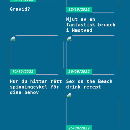
Gravid?
12/10/2022
Njut av en
fantastisk brunch
i Næstved
10/10/2022
26/09/2022
Hur du hittar rätt
Sex on the Beach
spinningcykel för
drink recept
dina behov
25/09/2022