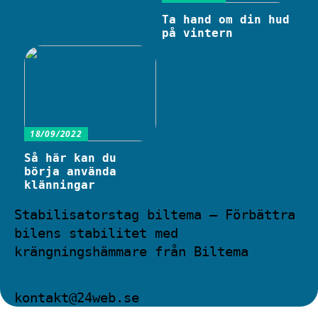
Ta hand om din hud
på vintern
18/09/2022
Så här kan du
börja använda
klänningar
Stabilisatorstag biltema – Förbättra
bilens stabilitet med
krängningshämmare från Biltema
kontakt@24web.se